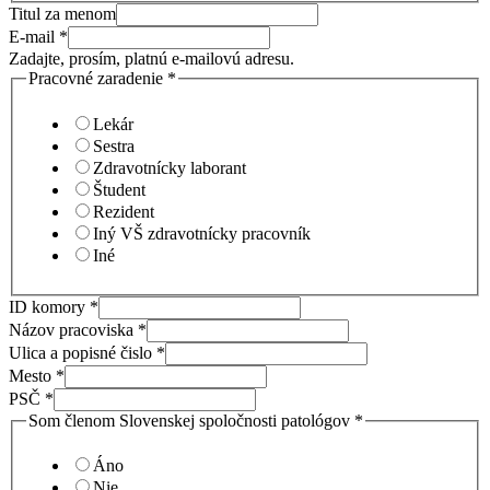
Titul za menom
E-mail
*
Zadajte, prosím, platnú e-mailovú adresu.
Pracovné zaradenie
*
Lekár
Sestra
Zdravotnícky laborant
Študent
Rezident
Iný VŠ zdravotnícky pracovník
Iné
ID komory
*
Názov pracoviska
*
Ulica a popisné čislo
*
Mesto
*
PSČ
*
Som členom Slovenskej spoločnosti patológov
*
Áno
Nie