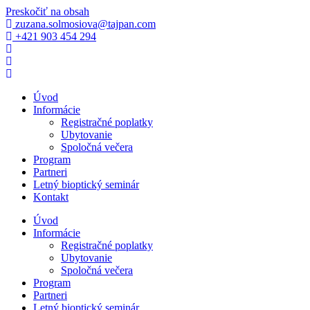
Preskočiť na obsah
zuzana.solmosiova@tajpan.com
+421 903 454 294
Úvod
Informácie
Registračné poplatky
Ubytovanie
Spoločná večera
Program
Partneri
Letný bioptický seminár
Kontakt
Úvod
Informácie
Registračné poplatky
Ubytovanie
Spoločná večera
Program
Partneri
Letný bioptický seminár